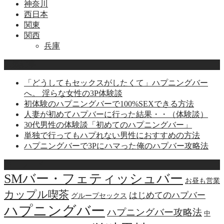
神奈川
西日本
関東
関西
兵庫
人気記事
「どうしてもセックスがしたくて」ハプニングバー
へ。 淫らな女性の3P体験談
初体験のハプニングバーで100%SEXできる方法
人妻が初めてハプバーに行った結果・・（体験談）
30代男性の体験談「初めてのハプニングバー」
単独で行ってもハプれない男性におすすめの方法
ハプニングバーで3Pにハマった俺のハプバー攻略法
キーワード
SMバー・フェティッシュバー
お昼も営業
カップル喫茶
はじめてのハプバー
グループセックス
ハプニングバー
ハプニングバー攻略法
中