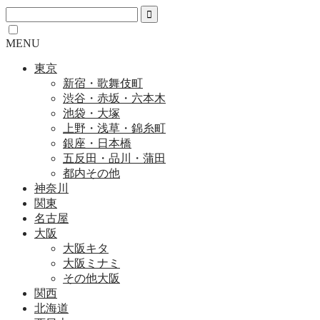
MENU
東京
新宿・歌舞伎町
渋谷・赤坂・六本木
池袋・大塚
上野・浅草・錦糸町
銀座・日本橋
五反田・品川・蒲田
都内その他
神奈川
関東
名古屋
大阪
大阪キタ
大阪ミナミ
その他大阪
関西
北海道