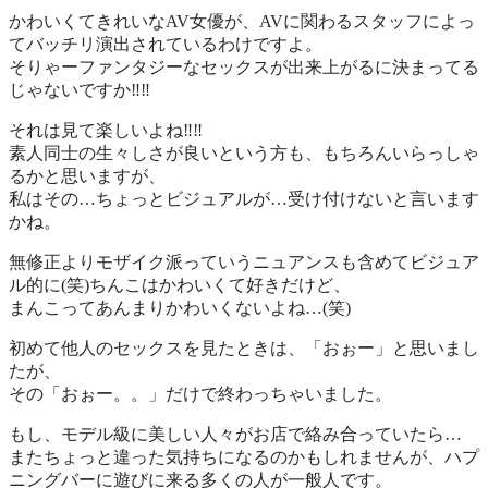
かわいくてきれいなAV女優が、AVに関わるスタッフによっ
てバッチリ演出されているわけですよ。
そりゃーファンタジーなセックスが出来上がるに決まってる
じゃないですか‼‼
それは見て楽しいよね‼‼
素人同士の生々しさが良いという方も、もちろんいらっしゃ
るかと思いますが、
私はその…ちょっとビジュアルが…受け付けないと言います
かね。
無修正よりモザイク派っていうニュアンスも含めてビジュア
ル的に(笑)ちんこはかわいくて好きだけど、
まんこってあんまりかわいくないよね…(笑)
初めて他人のセックスを見たときは、「
おぉー
」と思いまし
たが、
その「
おぉー。。
」だけで終わっちゃいました。
もし、モデル級に美しい人々がお店で絡み合っていたら…
またちょっと違った気持ちになるのかもしれませんが、ハプ
ニングバーに遊びに来る多くの人が一般人です。