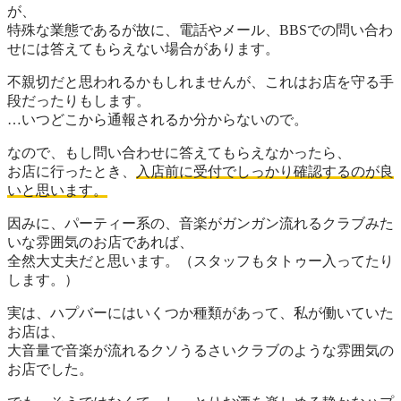
が、
特殊な業態であるが故に、
電話
や
メール
、
BBS
での問い合わ
せには答えてもらえない場合があります。
不親切だと思われるかもしれませんが、これは
お店を守る手
段
だったりもします。
…いつどこから通報されるか分からないので。
なので、もし問い合わせに答えてもらえなかったら、
お店に行ったとき、
入店前に受付でしっかり確認するのが良
いと思います。
因みに、パーティー系の、音楽がガンガン流れるクラブみた
いな雰囲気のお店であれば、
全然大丈夫だと思います。（スタッフもタトゥー入ってたり
します。）
実は、ハプバーにはいくつか種類があって、私が働いていた
お店は、
大音量で音楽が流れるクソうるさいクラブのような雰囲気の
お店でした。