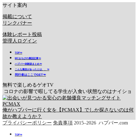
サイト案内
掲載について
リンクバナー
体験レポート投稿
管理人ログイン
TOP☜
MCおちびの裏話記事☜
ハプバー体験談まとめ☜
こんな裏技があったとは、、☜
同行者はここでGET☜
無料で楽しめるゲオTV
コロナの影響で暇してる学生が入食い状態なのはナイショ
俺がハプバーに行く女を【PCMAX】でしか探さないのは何
故か教えようか？
プライバシーポリシー
免責事項
2015–2026 ハプバー.com
TOP☜