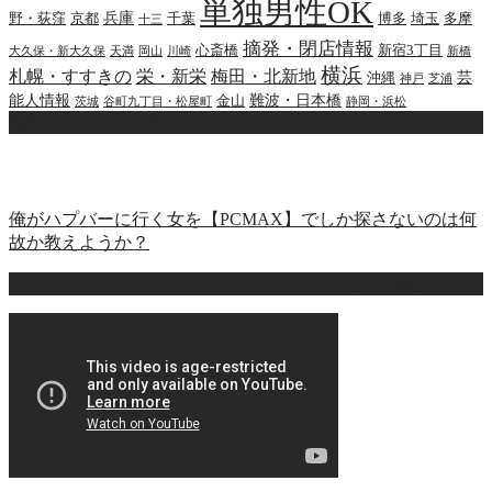
単独男性OK
兵庫
野・荻窪
京都
千葉
博多
埼玉
多摩
十三
摘発・閉店情報
心斎橋
新宿3丁目
大久保・新大久保
天満
岡山
川崎
新橋
横浜
札幌・すすきの
栄・新栄
梅田・北新地
芸
沖縄
神戸
芝浦
能人情報
難波・日本橋
金山
茨城
谷町九丁目・松屋町
静岡・浜松
無料でパートナー探し
俺がハプバーに行く女を【PCMAX】でしか探さないのは何
故か教えようか？
ハプバー元スタッフの美人ユーチューバーさんの裏話！