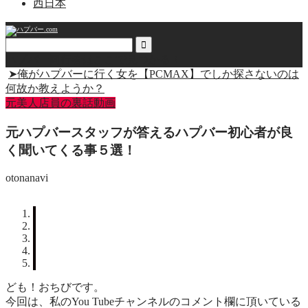
西日本
ハプバー同行者はここで見つかる！
➤俺がハプバーに行く女を【PCMAX】でしか探さないのは
何故か教えようか？
元美人店員の裏話動画
元ハプバースタッフが答えるハプバー初心者が良
く聞いてくる事５選！
otonanavi
ども！
おちび
です。
今回は、私のYou Tubeチャンネルのコメント欄に頂いている