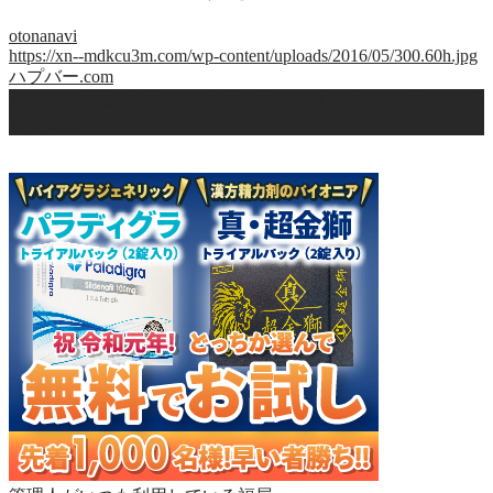
otonanavi
https://xn--mdkcu3m.com/wp-content/uploads/2016/05/300.60h.jpg
ハプバー.com
期間限定の無料お試しができるのは福屋だけ。管理人も愛用
してるぞ