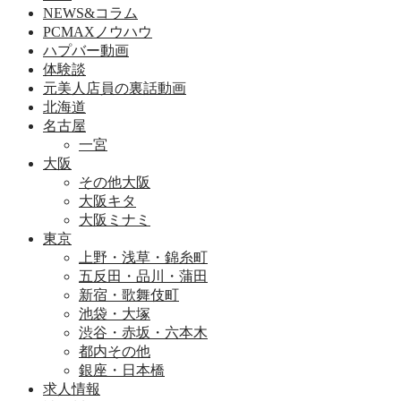
NEWS&コラム
PCMAXノウハウ
ハプバー動画
体験談
元美人店員の裏話動画
北海道
名古屋
一宮
大阪
その他大阪
大阪キタ
大阪ミナミ
東京
上野・浅草・錦糸町
五反田・品川・蒲田
新宿・歌舞伎町
池袋・大塚
渋谷・赤坂・六本木
都内その他
銀座・日本橋
求人情報