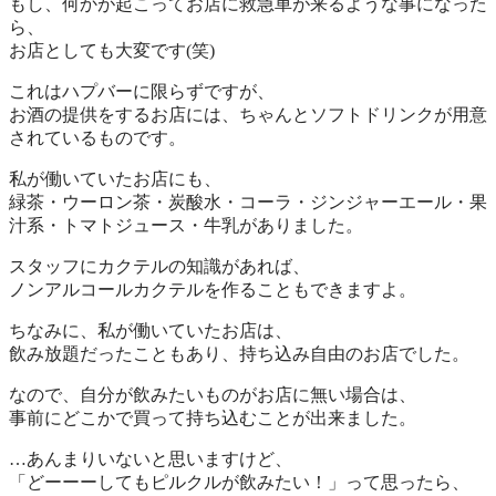
もし、何かが起こってお店に
救急車
が来るような事になった
ら、
お店としても大変です(笑)
これはハプバーに限らずですが、
お酒の提供をするお店には、ちゃんとソフトドリンクが用意
されているものです。
私が働いていたお店にも、
緑茶・ウーロン茶・炭酸水・コーラ・ジンジャーエール・果
汁系・トマトジュース・牛乳がありました。
スタッフにカクテルの知識があれば、
ノンアルコールカクテル
を作ることもできますよ。
ちなみに、私が働いていたお店は、
飲み放題だったこともあり、
持ち込み自由
のお店でした。
なので、自分が飲みたいものがお店に無い場合は、
事前にどこかで買って持ち込むことが出来ました。
…あんまりいないと思いますけど、
「どーーーしてもピルクルが飲みたい！」って思ったら、