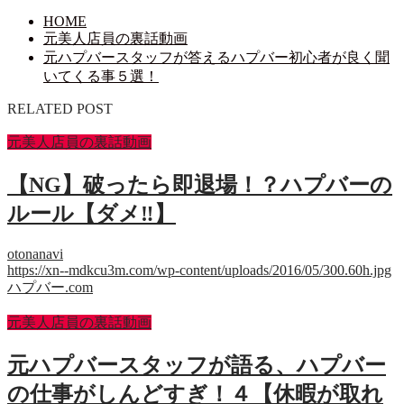
HOME
元美人店員の裏話動画
元ハプバースタッフが答えるハプバー初心者が良く聞
いてくる事５選！
RELATED POST
元美人店員の裏話動画
【NG】破ったら即退場！？ハプバーの
ルール【ダメ‼】
otonanavi
https://xn--mdkcu3m.com/wp-content/uploads/2016/05/300.60h.jpg
ハプバー.com
元美人店員の裏話動画
元ハプバースタッフが語る、ハプバー
の仕事がしんどすぎ！４【休暇が取れ