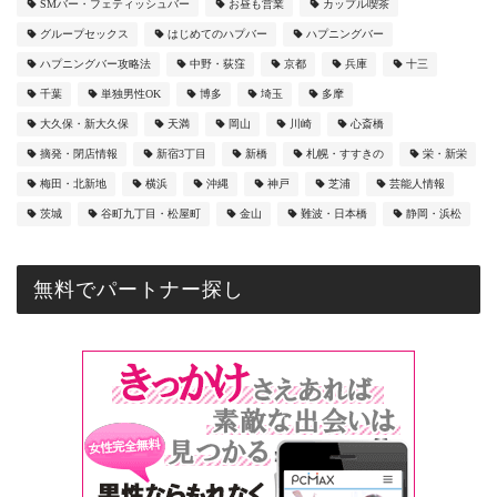
SMバー・フェティッシュバー
お昼も営業
カップル喫茶
グループセックス
はじめてのハプバー
ハプニングバー
ハプニングバー攻略法
中野・荻窪
京都
兵庫
十三
千葉
単独男性OK
博多
埼玉
多摩
大久保・新大久保
天満
岡山
川崎
心斎橋
摘発・閉店情報
新宿3丁目
新橋
札幌・すすきの
栄・新栄
梅田・北新地
横浜
沖縄
神戸
芝浦
芸能人情報
茨城
谷町九丁目・松屋町
金山
難波・日本橋
静岡・浜松
無料でパートナー探し