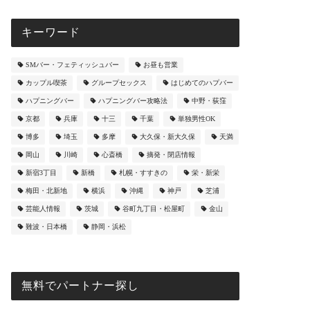
キーワード
SMバー・フェティッシュバー
お昼も営業
カップル喫茶
グループセックス
はじめてのハプバー
ハプニングバー
ハプニングバー攻略法
中野・荻窪
京都
兵庫
十三
千葉
単独男性OK
博多
埼玉
多摩
大久保・新大久保
天満
岡山
川崎
心斎橋
摘発・閉店情報
新宿3丁目
新橋
札幌・すすきの
栄・新栄
梅田・北新地
横浜
沖縄
神戸
芝浦
芸能人情報
茨城
谷町九丁目・松屋町
金山
難波・日本橋
静岡・浜松
無料でパートナー探し