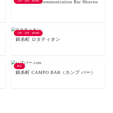
東京上野 Communication Bar Heaven
上野・浅草・錦糸町
上野・浅草・錦糸町
錦糸町 ロタティオン
東京
錦糸町 CAMPO BAR（カンプ バー）