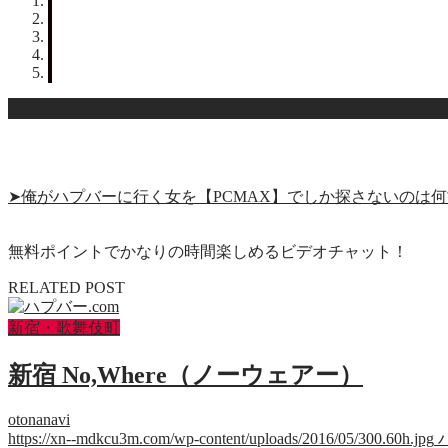
サクラがいない大手のサイトが安心だな
➤俺がハプバーに行く女を【PCMAX】でしか探さないのは
無料ポイントでかなりの時間楽しめるビデオチャット！
RELATED POST
新宿・歌舞伎町
新宿 No,Where（ノーウェアー）
otonanavi
https://xn--mdkcu3m.com/wp-content/uploads/2016/05/300.60h.jpg