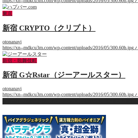
https://xn--mdkcu3m.com/wp-content/uploads/2016/05/300.60h.jpg
東京
新宿 CRYPTO（クリプト）
otonanavi
https://xn--mdkcu3m.com/wp-content/uploads/2016/05/300.60h.jpg
新宿・歌舞伎町
新宿 G☆Rstar（ジーアールスター）
otonanavi
https://xn--mdkcu3m.com/wp-content/uploads/2016/05/300.60h.jpg
期間限定の無料お試しができるのは福屋だけ。管理人も愛用