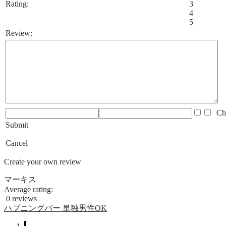
Rating:
3
4
5
Review:
Che
Submit
Cancel
Create your own review
マーキス
Average rating:
0 reviews
ハプニングバー
単独男性OK