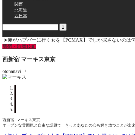
関西
北海道
西日本
ハプバー同行者はここで見つかる！
➤俺がハプバーに行く女を【PCMAX】でしか探さないのは
新宿・歌舞伎町
西新宿 マーキス東京
otonanavi
/
西新宿 マーキス東京
