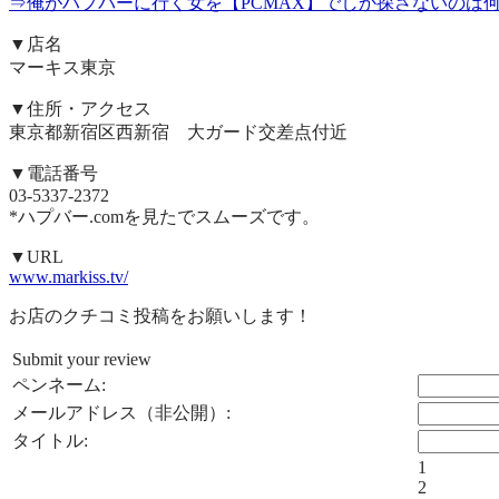
⇒俺がハプバーに行く女を【PCMAX】でしか探さないのは
▼店名
マーキス東京
▼住所・アクセス
東京都新宿区西新宿 大ガード交差点付近
▼電話番号
03-5337-2372
*ハプバー.comを見たでスムーズです。
▼URL
www.markiss.tv/
お店のクチコミ投稿をお願いします！
Submit your review
ペンネーム:
メールアドレス（非公開）:
タイトル:
1
2