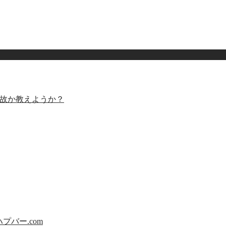
何故か教えようか？
ハプバー.com