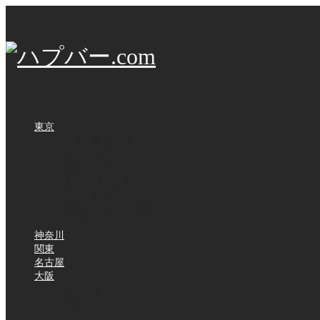
東京
新宿・歌舞伎町
渋谷・赤坂・六本木
池袋・大塚
上野・浅草・錦糸町
銀座・日本橋
五反田・品川・蒲田
都内その他
神奈川
関東
名古屋
大阪
大阪キタ
大阪ミナミ
その他大阪