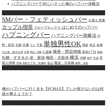
ハプニングバーで3Pにハマった俺のハプバー攻略法
キーワード
SMバー・フェティッシュバー
お昼も営業
カップル喫茶
はじめてのハプバー
グループセックス
ハプニングバー
ハプニングバー攻略法
中
単独男性OK
兵庫
野・荻窪
京都
千葉
博多
埼玉
多摩
十三
摘発・閉店情報
心斎橋
新宿3丁目
大久保・新大久保
天満
岡山
川崎
新橋
横浜
札幌・すすきの
栄・新栄
梅田・北新地
芸
沖縄
神戸
芝浦
能人情報
難波・日本橋
金山
茨城
谷町九丁目・松屋町
静岡・浜松
無料でパートナー探し
俺がハプバーに行く女を【PCMAX】でしか探さないのは何
故か教えようか？
ハプバー元スタッフの美人ユーチューバーさんの裏話！