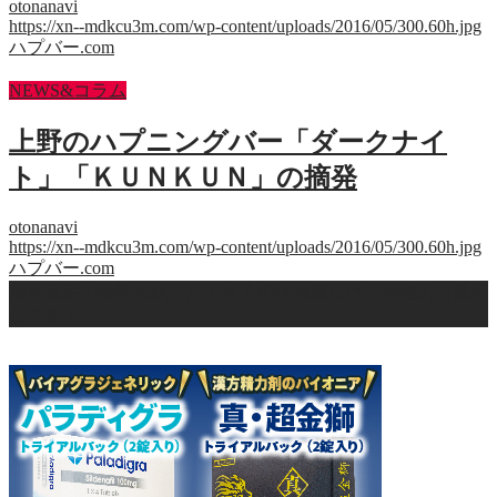
otonanavi
https://xn--mdkcu3m.com/wp-content/uploads/2016/05/300.60h.jpg
ハプバー.com
NEWS&コラム
上野のハプニングバー「ダークナイ
ト」「ＫＵＮＫＵＮ」の摘発
otonanavi
https://xn--mdkcu3m.com/wp-content/uploads/2016/05/300.60h.jpg
ハプバー.com
期間限定の無料お試しができるのは福屋だけ。管理人も愛用
してるぞ