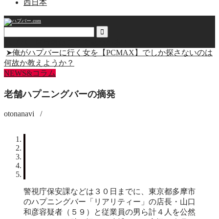
西日本
ハプバー同行者はここで見つかる！
➤俺がハプバーに行く女を【PCMAX】でしか探さないのは
何故か教えようか？
NEWS&コラム
老舗ハプニングバーの摘発
otonanavi
/
警視庁保安課などは３０日までに、東京都多摩市
のハプニングバー「リアリティー」の店長・山口
和彦容疑者（５９）と従業員の男ら計４人を公然