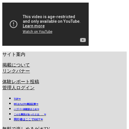
サイト案内
掲載について
リンクバナー
体験レポート投稿
管理人ログイン
TOP☜
MCおちびの裏話記事☜
ハプバー体験談まとめ☜
こんな裏技があったとは、、☜
同行者はここでGET☜
無料で楽しめるゲオTV