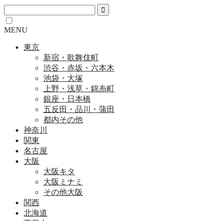
MENU
東京
新宿・歌舞伎町
渋谷・赤坂・六本木
池袋・大塚
上野・浅草・錦糸町
銀座・日本橋
五反田・品川・蒲田
都内その他
神奈川
関東
名古屋
大阪
大阪キタ
大阪ミナミ
その他大阪
関西
北海道