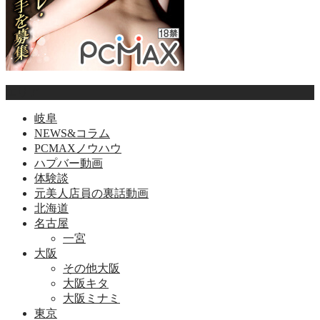
エリア
岐阜
NEWS&コラム
PCMAXノウハウ
ハプバー動画
体験談
元美人店員の裏話動画
北海道
名古屋
一宮
大阪
その他大阪
大阪キタ
大阪ミナミ
東京