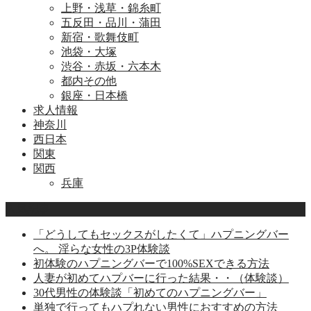
上野・浅草・錦糸町
五反田・品川・蒲田
新宿・歌舞伎町
池袋・大塚
渋谷・赤坂・六本木
都内その他
銀座・日本橋
求人情報
神奈川
西日本
関東
関西
兵庫
人気記事
「どうしてもセックスがしたくて」ハプニングバー
へ。 淫らな女性の3P体験談
初体験のハプニングバーで100%SEXできる方法
人妻が初めてハプバーに行った結果・・（体験談）
30代男性の体験談「初めてのハプニングバー」
単独で行ってもハプれない男性におすすめの方法