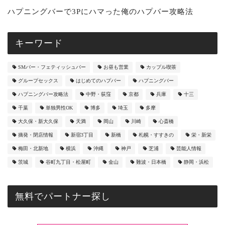
ハプニングバーで3Pにハマった俺のハプバー攻略法
キーワード
SMバー・フェティッシュバー
お昼も営業
カップル喫茶
グループセックス
はじめてのハプバー
ハプニングバー
ハプニングバー攻略法
中野・荻窪
京都
兵庫
十三
千葉
単独男性OK
博多
埼玉
多摩
大久保・新大久保
天満
岡山
川崎
心斎橋
摘発・閉店情報
新宿3丁目
新橋
札幌・すすきの
栄・新栄
梅田・北新地
横浜
沖縄
神戸
芝浦
芸能人情報
茨城
谷町九丁目・松屋町
金山
難波・日本橋
静岡・浜松
無料でパートナー探し