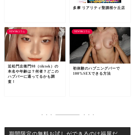
多摩 リアリティ聖蹟桜ケ丘店
NEWS&コラム
NEWS&コラム
近松門左衛門98（tiktok）の
初体験のハプニングバーで
本名や年齢は？何者？どこの
100%SEXできる方法
ハプバーに通ってるかも調
査！
期間限定の無料お試しができるのは福屋だ