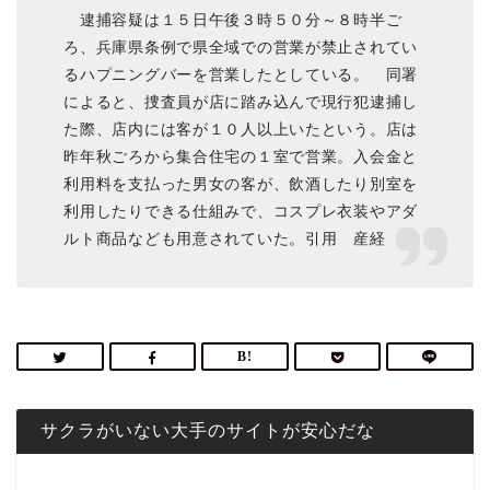
逮捕容疑は１５日午後３時５０分～８時半ご
ろ、兵庫県条例で県全域での営業が禁止されてい
るハプニングバーを営業したとしている。 同署
によると、捜査員が店に踏み込んで現行犯逮捕し
た際、店内には客が１０人以上いたという。店は
昨年秋ごろから集合住宅の１室で営業。入会金と
利用料を支払った男女の客が、飲酒したり別室を
利用したりできる仕組みで、コスプレ衣装やアダ
ルト商品なども用意されていた。引用 産経
サクラがいない大手のサイトが安心だな