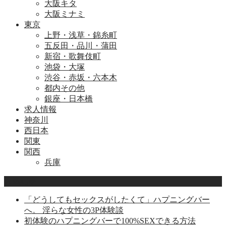
大阪キタ
大阪ミナミ
東京
上野・浅草・錦糸町
五反田・品川・蒲田
新宿・歌舞伎町
池袋・大塚
渋谷・赤坂・六本木
都内その他
銀座・日本橋
求人情報
神奈川
西日本
関東
関西
兵庫
人気記事
「どうしてもセックスがしたくて」ハプニングバー
へ。 淫らな女性の3P体験談
初体験のハプニングバーで100%SEXできる方法