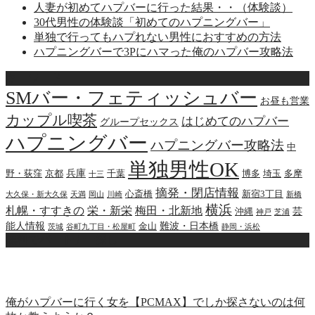
人妻が初めてハプバーに行った結果・・（体験談）
30代男性の体験談「初めてのハプニングバー」
単独で行ってもハプれない男性におすすめの方法
ハプニングバーで3Pにハマった俺のハプバー攻略法
キーワード
SMバー・フェティッシュバー
お昼も営業
カップル喫茶
はじめてのハプバー
グループセックス
ハプニングバー
ハプニングバー攻略法
中
単独男性OK
兵庫
野・荻窪
京都
千葉
博多
埼玉
多摩
十三
摘発・閉店情報
心斎橋
新宿3丁目
大久保・新大久保
天満
岡山
川崎
新橋
横浜
札幌・すすきの
栄・新栄
梅田・北新地
芸
沖縄
神戸
芝浦
能人情報
難波・日本橋
金山
茨城
谷町九丁目・松屋町
静岡・浜松
無料でパートナー探し
俺がハプバーに行く女を【PCMAX】でしか探さないのは何