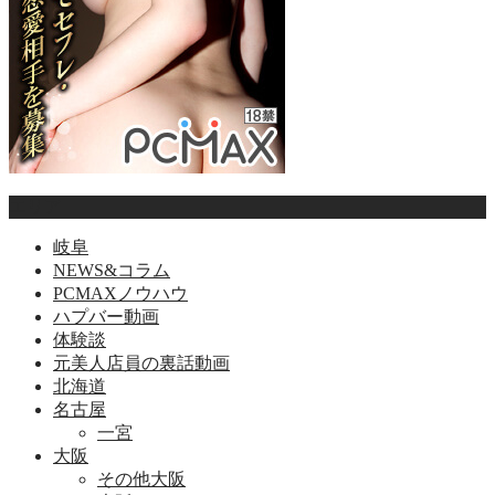
エリア
岐阜
NEWS&コラム
PCMAXノウハウ
ハプバー動画
体験談
元美人店員の裏話動画
北海道
名古屋
一宮
大阪
その他大阪