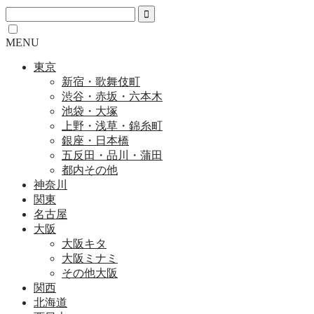
MENU
東京
新宿・歌舞伎町
渋谷・赤坂・六本木
池袋・大塚
上野・浅草・錦糸町
銀座・日本橋
五反田・品川・蒲田
都内その他
神奈川
関東
名古屋
大阪
大阪キタ
大阪ミナミ
その他大阪
関西
北海道