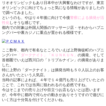
リオオリンピックもあり日本中が大興奮なわけですが、東京
オリンピックに向けてちょっと気になる情報がありましたの
で調べてみました。
というのも、やはり４年後に向けて今後
警察による摘発が活
性化
しそうな感じです。
都内での対象は外国人関係のマッサージ店・それからハプニ
ングバーや裏カジノに重点が置かれる模様です。
ここ数年、都内で有名なところでいえば上野御徒町のハプニ
ングバー
「ダークナイト」「ＫＵＮＫＵＮ」
の摘発、そして
首都圏でいえば西川口の「トリプルナイン」の摘発がありま
した。
特に上野の「ダークナイト」は摘発当時も５０人以上のお客
さんがいたという人気店。
当時の記事によれば、４年で１４億円も売り上げていたとの
ことで、これでは当局に狙われるのも必然ですね。
今はそこまでの売り上げや目立つお店もないとは思います
が、今年中に都内で何らかの動きがありそうですので遊びに
いく方は十分気を付けてくださいね。