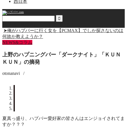
西日本
ハプバー同行者はここで見つかる！
➤俺がハプバーに行く女を【PCMAX】でしか探さないのは
何故か教えようか？
NEWS&コラム
上野のハプニングバー「ダークナイト」「ＫＵＮ
ＫＵＮ」の摘発
otonanavi
/
夏真っ盛り、ハプバー愛好家の皆さんはエンジョイされてま
すか？？？