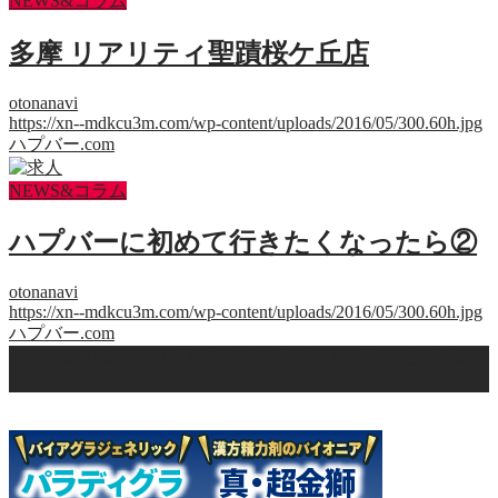
NEWS&コラム
多摩 リアリティ聖蹟桜ケ丘店
otonanavi
https://xn--mdkcu3m.com/wp-content/uploads/2016/05/300.60h.jpg
ハプバー.com
NEWS&コラム
ハプバーに初めて行きたくなったら②
otonanavi
https://xn--mdkcu3m.com/wp-content/uploads/2016/05/300.60h.jpg
ハプバー.com
期間限定の無料お試しができるのは福屋だけ。管理人も愛用
してるぞ