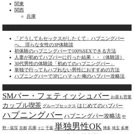
関東
関西
兵庫
人気記事
「どうしてもセックスがしたくて」ハプニングバー
へ。 淫らな女性の3P体験談
初体験のハプニングバーで100%SEXできる方法
人妻が初めてハプバーに行った結果・・（体験談）
30代男性の体験談「初めてのハプニングバー」
単独で行ってもハプれない男性におすすめの方法
ハプニングバーで3Pにハマった俺のハプバー攻略法
キーワード
SMバー・フェティッシュバー
お昼も営業
カップル喫茶
はじめてのハプバー
グループセックス
ハプニングバー
ハプニングバー攻略法
中
単独男性OK
兵庫
野・荻窪
京都
千葉
博多
埼玉
多摩
十三