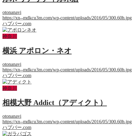
otonanavi
https://xn--mdkcu3m.com/wp-content/uploads/2016/05/300.60h.jpg
ハプバー.com
神奈川
横浜 アポロン・ネオ
otonanavi
https://xn--mdkcu3m.com/wp-content/uploads/2016/05/300.60h.jpg
ハプバー.com
神奈川
相模大野 Addict（アディクト）
otonanavi
https://xn--mdkcu3m.com/wp-content/uploads/2016/05/300.60h.jpg
ハプバー.com