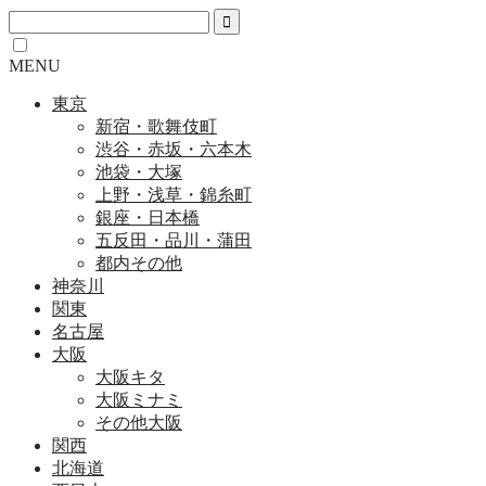
MENU
東京
新宿・歌舞伎町
渋谷・赤坂・六本木
池袋・大塚
上野・浅草・錦糸町
銀座・日本橋
五反田・品川・蒲田
都内その他
神奈川
関東
名古屋
大阪
大阪キタ
大阪ミナミ
その他大阪
関西
北海道