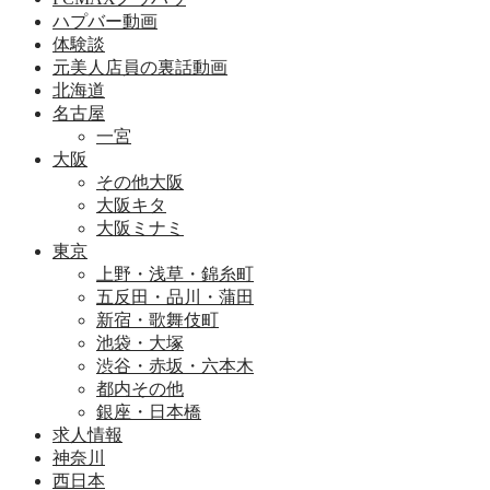
ハプバー動画
体験談
元美人店員の裏話動画
北海道
名古屋
一宮
大阪
その他大阪
大阪キタ
大阪ミナミ
東京
上野・浅草・錦糸町
五反田・品川・蒲田
新宿・歌舞伎町
池袋・大塚
渋谷・赤坂・六本木
都内その他
銀座・日本橋
求人情報
神奈川
西日本