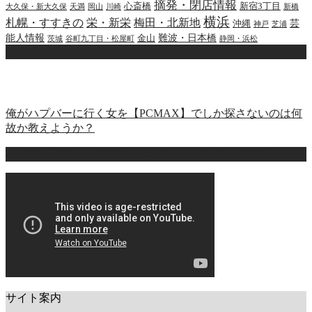
摘発・閉店情報
心斎橋
新宿3丁目
大久保・新大久保
天満
岡山
川崎
新橋
横浜
札幌・すすきの
栄・新栄
梅田・北新地
芸
沖縄
神戸
芝浦
能人情報
難波・日本橋
金山
茨城
谷町九丁目・松屋町
静岡・浜松
無料でパートナー探し
俺がハプバーに行く女を【PCMAX】でしか探さないのは何
故か教えようか？
ハプバー元スタッフの美人ユーチューバーさんの裏話！
サイト案内