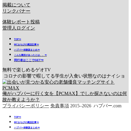
掲載について
リンクバナー
体験レポート投稿
管理人ログイン
TOP☜
MCおちびの裏話記事☜
ハプバー体験談まとめ☜
こんな裏技があったとは、、☜
同行者はここでGET☜
無料で楽しめるゲオTV
コロナの影響で暇してる学生が入食い状態なのはナイショ
俺がハプバーに行く女を【PCMAX】でしか探さないのは何
故か教えようか？
プライバシーポリシー
免責事項
2015–2026 ハプバー.com
TOP☜
MCおちびの裏話記事☜
ハプバー体験談まとめ☜